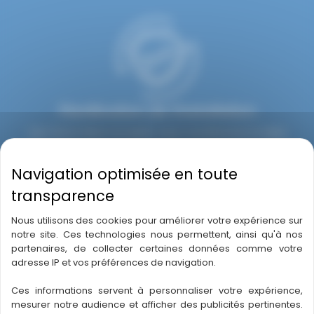
Planification de l’installation
Une fois le devis accepté, nous coordonnons la date
d’intervention et préparons tout le matériel nécessaire
pour une installation fluide et sans accroc.
Nous utilisons des cookies pour améliorer votre expérience sur
notre site. Ces technologies nous permettent, ainsi qu'à nos
partenaires, de collecter certaines données comme votre
adresse IP et vos préférences de navigation.
Ces informations servent à personnaliser votre expérience,
Installation et mise en service
mesurer notre audience et afficher des publicités pertinentes.