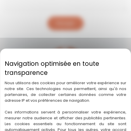
Envoyer
Nous utilisons des cookies pour améliorer votre expérience sur
CCP 34
notre site. Ces technologies nous permettent, ainsi qu'à nos
partenaires, de collecter certaines données comme votre
84 RUE MAURICE BEJART 34080 MONTPELLIER
adresse IP et vos préférences de navigation.
06 15 34 16 09
Ces informations servent à personnaliser votre expérience,
ccp34000@gmail.com
mesurer notre audience et afficher des publicités pertinentes.
Les cookies essentiels au fonctionnement du site sont
Lundi au Samedi de 8h à 17h
automatiquement activés. Pour tous les autres, votre accord