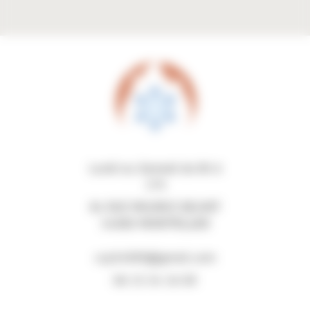
Lundi au Samedi de 8h à
17h
84 RUE MAURICE BEJART
34080 MONTPELLIER
ccp34000@gmail.com
06 15 34 16 09