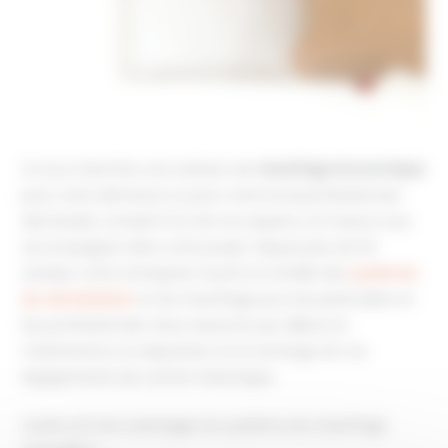
Si vous cherchez une solution de
chauffage économique
pour votre demeure ou pour votre local professionnel,
demandez conseil à l’un de nos experts, et il saura vous
accompagner dans votre projet. Depuis plus de 20
années, notre entreprise fournit et installe des
systèmes
de climatisation
et de chauffage pour les particuliers et
les professionnels. Nous assurons par ailleurs la
maintenance, la réparation et la recharge de vos
équipements de confort thermique.
Quels sont les avantages du système de chauffage