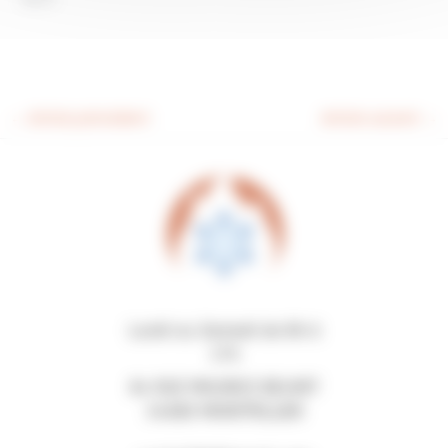
←
Article précédent
Article suivant
→
Lundi au Samedi de 8h à
17h
84 RUE MAURICE BEJART
34080 MONTPELLIER