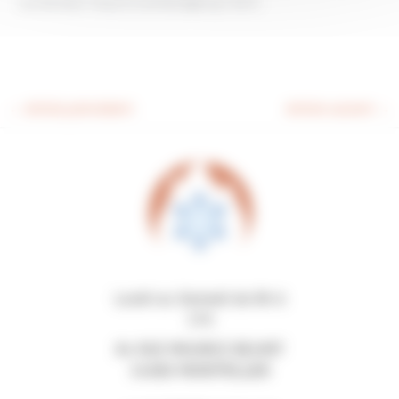
ou écrivez-nous à contact@ccp-34.fr.
←
Article précédent
Article suivant
→
Lundi au Samedi de 8h à
17h
84 RUE MAURICE BEJART
34080 MONTPELLIER