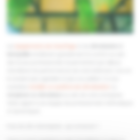
Les
équipements de chauffage
et de
climatisation
à
Montpellier
améliorent grandement le confort au sein
des locaux professionnels. Ils permettent par ailleurs
d’améliorer les performances de votre bâtiment, tout en
le rendant plus agréable et plus accueillant. Si vous
souhaitez
installer un système de climatisation
ou
remplacer un climatiseur
au sein de votre entreprise,
faites appel à une équipe de professionnels méthodiques
et dynamiques.
Pose de clim d’entreprise : qui contacter ?